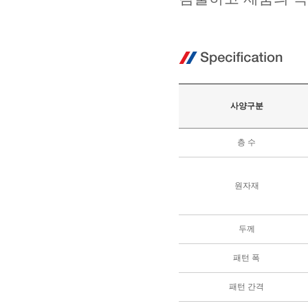
사양구분
층 수
원자재
두께
패턴 폭
패턴 간격