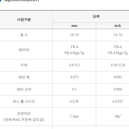
단위
사양구분
mm
inch
층 수
14~52
14~52
FR-4
FR-4
원자재
FR-4 High Tg
FR-4 High Tg
두께
4.8~6.5
0.19~0.26
패턴 폭
0.075
0.003
패턴 간격
0.1
0.004
최소 홀 사이즈
ø 0.30
ø 0.012
표면처리
1.3μm
50μ”
(전해 Hard, 무전해 금도금)