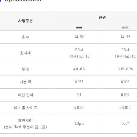
단위
사양구분
mm
inch
층 수
14~52
14~52
FR-4
FR-4
원자재
FR-4 High Tg
FR-4 High Tg
두께
4.8~6.5
0.19~0.26
패턴 폭
0.075
0.003
패턴 간격
0.1
0.004
최소 홀 사이즈
ø 0.30
ø 0.012
표면처리
1.3μm
50μ”
(전해 Hard, 무전해 금도금)