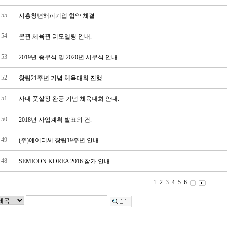
55
시흥청년해피기업 협약 체결
54
본관 체육관 리모델링 안내.
53
2019년 종무식 및 2020년 시무식 안내.
52
창립21주년 기념 체육대회 진행.
51
사내 풋살장 완공 기념 체육대회 안내.
50
2018년 사업계획 발표의 건.
49
(주)에이티씨 창립19주년 안내.
48
SEMICON KOREA 2016 참가 안내.
1
2
3
4
5
6