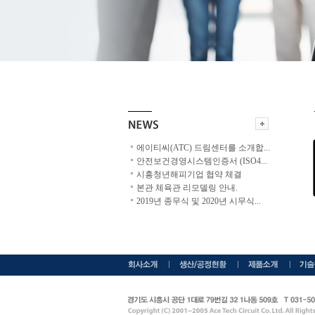
에이티씨(ATC) 드림센터를 소개합
...
안전보건경영시스템인증서 (ISO4
...
시흥청년해피기업 협약 체결
본관 체육관 리모델링 안내.
2019년 종무식 및 2020년 시무식
...