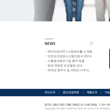
에이티씨(ATC) 드림센터를 소개합
...
안전보건경영시스템인증서 (ISO4
...
시흥청년해피기업 협약 체결
본관 체육관 리모델링 안내.
2019년 종무식 및 2020년 시무식
...