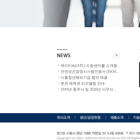
에이티씨(ATC) 드림센터를 소개합
...
안전보건경영시스템인증서 (ISO4
...
시흥청년해피기업 협약 체결
본관 체육관 리모델링 안내.
2019년 종무식 및 2020년 시무식
...